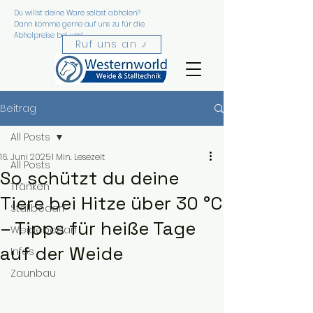
Du willst deine Ware selbst abholen?
Favorite
Dann komme gerne auf uns zu für die
Abholpreise bei uns!
n
Ruf uns an
Beitrag
All Posts
16. Juni 2025
1 Min. Lesezeit
All Posts
So schützt du deine
Tränken
Tiere bei Hitze über 30 °C
Stallbedarf
– Tipps für heiße Tage
Weidebedarf
auf der Weide
Infos
Zaunbau