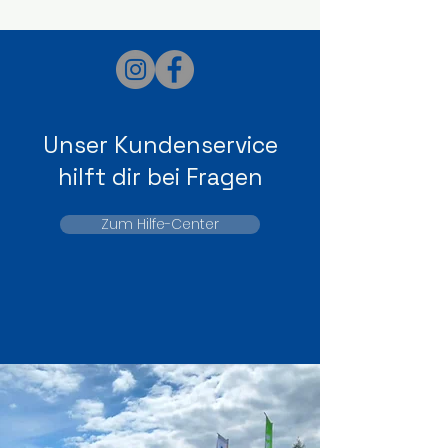
robust und flexibel
für Ihre Tiere: E
einsetzbar
Nachhaltigkeit
Komfort
Unser Kundenservice
hilft dir bei Fragen
Zum Hilfe-Center