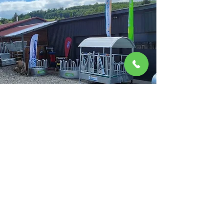
Filialstandort
Am Friedhof 13
63679 Schotten-Michelbach
06044-989505