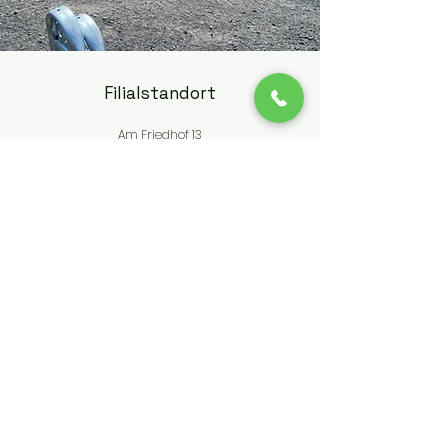
Filialstandort
Am Friedhof 13
63679 Schotten-Michelbach
06044-989505
info@westernworld-schotten.de
Kundenservice
Kontakt