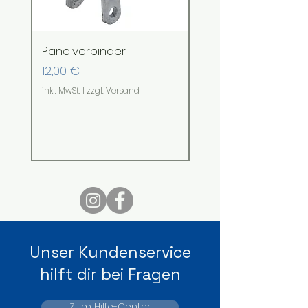
Panelverbinder
Sturmanker
Preis
Sale-Preis
12,00 €
ab
28,00 €
inkl. MwSt.
|
zzgl. Versand
inkl. MwSt.
Unser Kundenservice
hilft dir bei Fragen
Zum Hilfe-Center