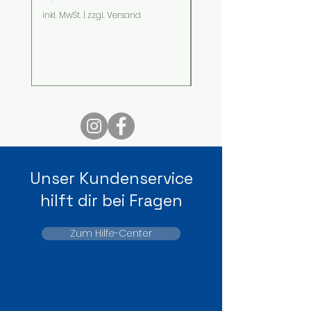
inkl. MwSt.
|
zzgl. Versand
inkl. MwSt.
Unser Kundenservice
hilft dir bei Fragen
Zum Hilfe-Center