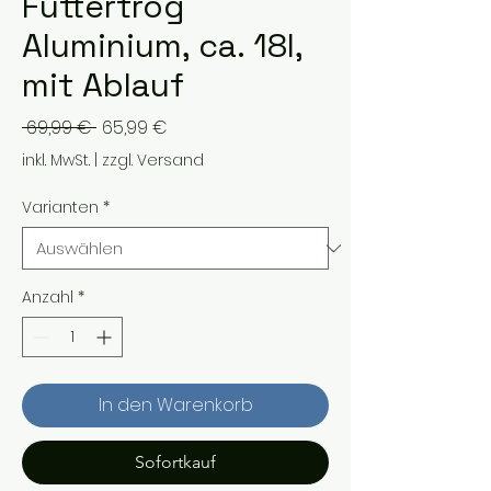
Futtertrog
Aluminium, ca. 18l,
mit Ablauf
Standardpreis
Sale-
 69,99 € 
65,99 €
Preis
inkl. MwSt.
|
zzgl. Versand
Varianten
*
Anzahl
*
In den Warenkorb
Sofortkauf