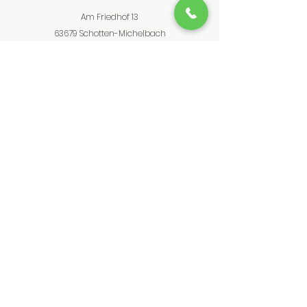
Am Friedhof 13
63679 Schotten-Michelbach
06044-989505
info@westernworld-schotten.de
Kundenservice
Kontakt
Hilfe-Center
Info
Westernworld bietet hochwertige
Weide- und Stalltechnik für