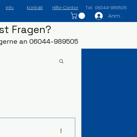
Info
Kontakt
Hilfe-Center
Tel.: 06044-989505
Anmelden
st Fragen?
 gerne an 06044-989505