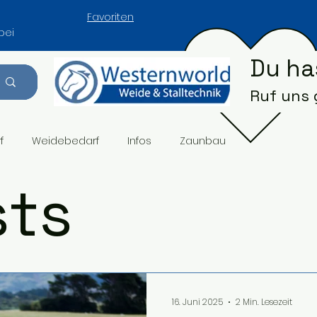
Favoriten
bei
Du ha
Ruf uns
f
Weidebedarf
Infos
Zaunbau
sts
16. Juni 2025
2 Min. Lesezeit