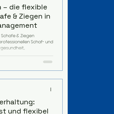
– die flexible
afe & Ziegen in
Management
 Schafe & Ziegen
 professionellen Schaf- und
esundheit,...
ierhaltung:
st und flexibel