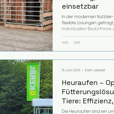
einsetzbar
In der modernen Nutztier-
flexible Lösungen gefragt,
individuellen Bedürfnisse v
16. Juni 2025
3 Min. Lesezeit
Heuraufen – Op
Fütterungslösu
Tiere: Effizienz
und Komfort
Die Heuraufen sind ein unverzichtbares Zubehör für