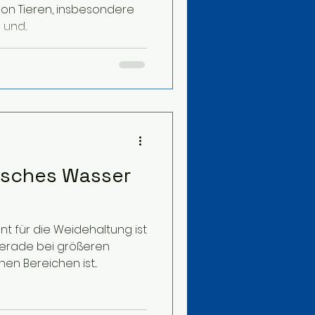
von Tieren, insbesondere
für Pferde , Rinder , Schafe und...
isches Wasser
t für die Weidehaltung ist
Gerade bei größeren
n Bereichen ist...