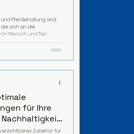
 und Pferdehaltung sind
 die sich an die
on Mensch und Tier...
timale
ngen für Ihre
, Nachhaltigkeit