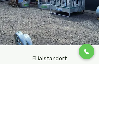
Filialstandort
Am Friedhof 13
63679 Schotten-Michelbach
06044-989505
info@westernworld-schotten.de