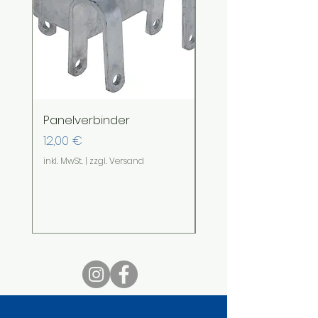
Panelverbinder
Sturmanker
Preis
Sale-Preis
12,00 €
ab
28,00 €
inkl. MwSt.
|
zzgl. Versand
inkl. MwSt.