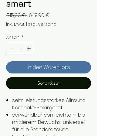
smart
Standardpreis
Sale-
 715,00 € 
649,90 €
Preis
inkl. MwSt.
|
zzgl. Versand
Anzahl
*
In den Warenkorb
Sofortkauf
sehr leistungsstarkes Allround-
Kompakt-Solargerät
verwendbar von leichtem bis
mittlerem Bewuchs, universell
für alle Standardzäune