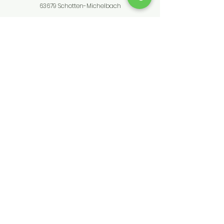
63679 Schotten-Michelbach
06044-989505
info@westernworld-schotten.de
Kundenservice
Kontakt
Hilfe-Center
Info
Westernworld bietet hochwertige
Weide- und Stalltechnik für
artgerechte Tierhaltung. Entdecke
Produkte für Rinder, Pferde, Geflügel &