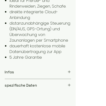
Ideal für Pferde- und
Rinderweiden, Ziegen, Schafe.
direkte integrierte Cloud-
Anbindung
distanzunabhängige Steuerung
(EIN/AUS, GPS-Ortung) und
Überwachung von
Zaunanlagen per Smartphone
dauerhaft kostenlose mobile
Datenübertragung zur App
5 Jahre Garantie
Infos
optimiert für wartungsfreien
spezifische Daten
Dauerbetrieb über die
Hauptweidesaison
mit High/Low/Aus-Schalter
Modell
S 2400
integrierter Blitzschutz
smart