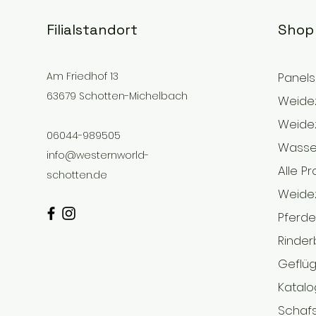
Filialstandort
Shop
Am Friedhof 13
Panels
63679 Schotten-Michelbach
Weidez
Weide
06044-989505
Wasse
info@westernworld-
Alle P
schotten.de
Weide
Pferd
Rinder
Geflüg
Katalo
Schaf