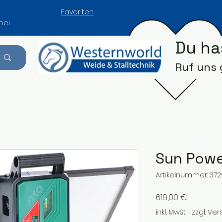
Favoriten
bei
Du ha
Ruf uns
Sun Powe
Artikelnummer: 37
Preis
619,00 €
inkl. MwSt.
|
zzgl. Ve