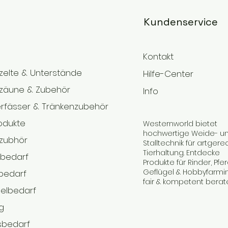
Kundenservice
Kontakt
elte & Unterstände
Hilfe-Center
zäune & Zubehör
Info
rfässer & Tränkenzubehör
rodukte
Westernworld bietet
hochwertige Weide- u
zubhör
Stalltechnik für artgere
Tierhaltung. Entdecke
ebedarf
Produkte für Rinder, Pfer
Geflügel & Hobbyfarmi
bedarf
fair & kompetent berat
elbedarf
g
sbedarf