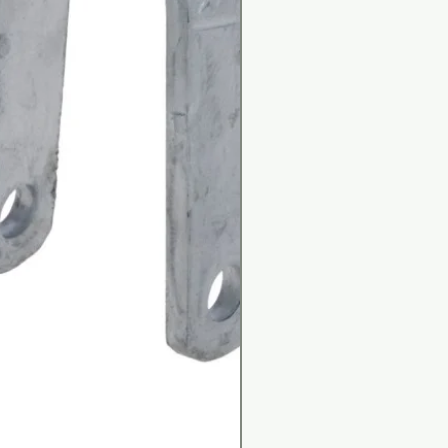
8 km
3,5 km
14
2