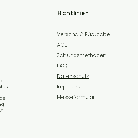
Richtlinien
Versand & Rückgabe
AGB
Zahlungsmethoden
FAQ
Datenschutz
nd
Impressum
chte
Messeformular
de,
ng –
en.