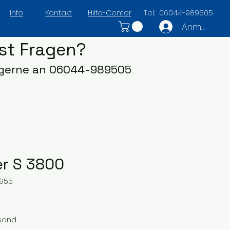
Info
Kontakt
Hilfe-Center
Tel.: 06044-989505
Anmelden
st Fragen?
 gerne an 06044-989505
r S 3800
2955
rsand