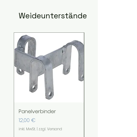
Weideunterstände
Panelverbinder
Sturmanker
Preis
Sale-Preis
12,00 €
ab
28,00 €
inkl. MwSt.
|
zzgl. Versand
inkl. MwSt.