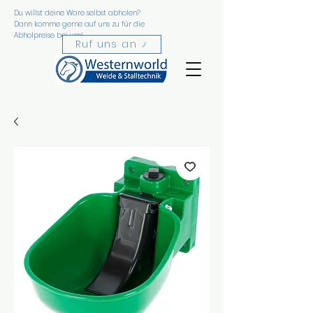
Du willst deine Ware selbst abholen?
Favorite
Dann komme gerne auf uns zu für die
Abholpreise bei uns!
n
Ruf uns an